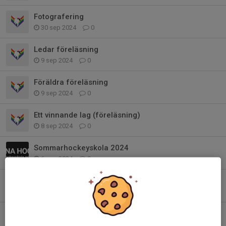
Fotografering
30 sep 2024
0
Ledar föreläsning
9 sep 2024
0
Föräldra föreläsning
9 sep 2024
0
Ett vinnande lag (föreläsning)
8 sep 2024
0
Sommarhockeyskola 2024
6 mar 2024
0
Höstlovshockey!
18 okt 2023
0
Sommarhockeyskola 2023
14 mar 2023
0