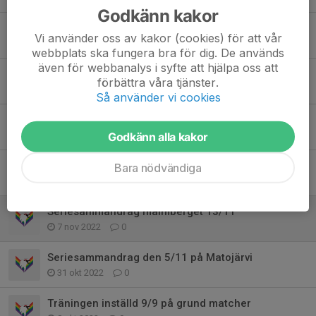
Godkänn kakor
KIFU -14
Vi använder oss av kakor (cookies) för att vår
2 feb 2023
0
webbplats ska fungera bra för dig. De används
även för webbanalys i syfte att hjälpa oss att
Föräldrautbildning 18/1
förbättra våra tjänster.
13 jan 2023
0
Så använder vi cookies
Ledarutbildning 17/1
13 jan 2023
0
Godkänn alla kakor
Föräldrautbildning 18 januari
Bara nödvändiga
12 jan 2023
0
Seriesammandrag malmberget 13/11
7 nov 2022
0
Seriesammandrag den 5/11 på Matojärvi
31 okt 2022
0
Träningen inställd 9/9 på grund matcher