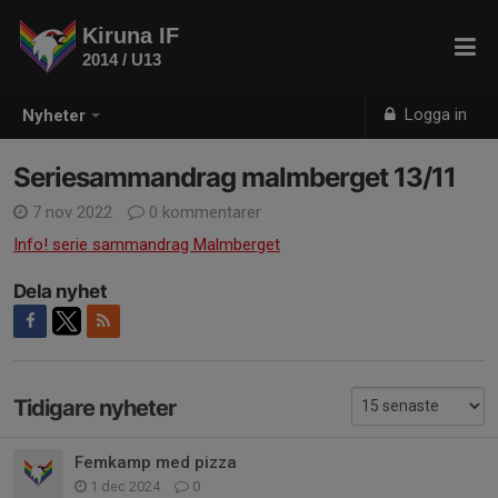
Kiruna IF
2014 / U13
Logga in
Nyheter
Seriesammandrag malmberget 13/11
7 nov 2022
0 kommentarer
Info! serie sammandrag Malmberget
Dela nyhet
Tidigare nyheter
Femkamp med pizza
1 dec 2024
0