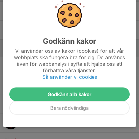
1. Titus Engström
30. Ossian Johansson Viklund
Godkänn kakor
Vi använder oss av kakor (cookies) för att vår
Utan position
webbplats ska fungera bra för dig. De används
även för webbanalys i syfte att hjälpa oss att
4. Elvin Ullenius
förbättra våra tjänster.
Så använder vi cookies
5. Oscar Jonsson
Godkänn alla kakor
6. Isak Keskitalo
Bara nödvändiga
8. Loui Mämmi