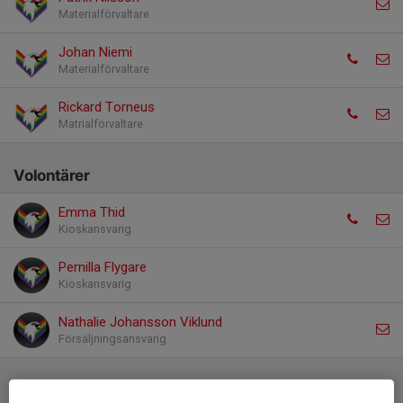
Materialförvaltare
Johan Niemi
Materialförvaltare
Rickard Torneus
Matrialförvaltare
Volontärer
Emma Thid
Kioskansvarig
Pernilla Flygare
Kioskansvarig
Nathalie Johansson Viklund
Försäljningsansvarig
Målvakter