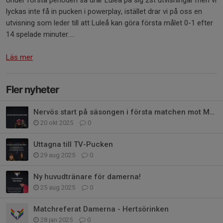
Under första perioden så drar Luleå på sig 2st utvisningar men vi
lyckas inte få in pucken i powerplay, istället drar vi på oss en
utvisning som leder till att Luleå kan göra första målet 0-1 efter
14 spelade minuter....
Läs mer
Fler nyheter
Nervös start på säsongen i första matchen mot MSSK1!
20 okt 2025
0
Uttagna till TV-Pucken
29 aug 2025
0
Ny huvudtränare för damerna!
25 aug 2025
0
Matchreferat Damerna - Hertsörinken
28 jan 2025
0