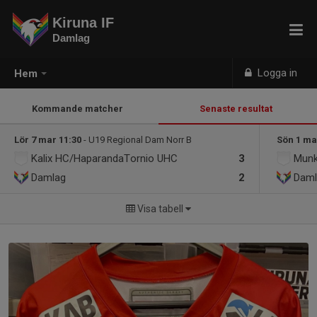
Kiruna IF
Damlag
Logga in
Hem
Kommande matcher
Senaste resultat
Lör 7 mar 11:30
- U19 Regional Dam Norr B
Sön 1 ma
Kalix HC/HaparandaTornio UHC
3
Munk
Damlag
2
Dam
Visa tabell