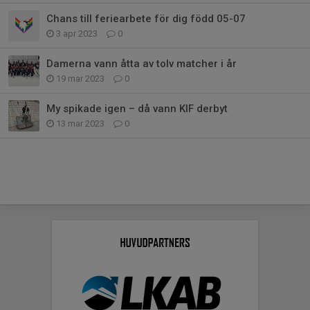
Chans till feriearbete för dig född 05-07
3 apr 2023
0
Damerna vann åtta av tolv matcher i år
19 mar 2023
0
My spikade igen – då vann KIF derbyt
13 mar 2023
0