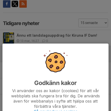
Tidigare nyheter
Ännu ett landslagsuppdrag för Kiruna IF Dam!
13 mar, 16:27
0
Stort grattis Li Eliasson!
16 jan, 17:12
0
Mer självförtroende i matchen mot Luleå HF!
22 okt 2025
0
Godkänn kakor
Nervös start på säsongen i första matchen mot MSSK1!
20 okt 2025
0
Vi använder oss av kakor (cookies) för att vår
webbplats ska fungera bra för dig. De används
Uttagna till TV-Pucken
även för webbanalys i syfte att hjälpa oss att
29 aug 2025
0
förbättra våra tjänster.