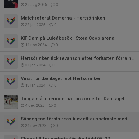
25 aug 2025
0
Matchreferat Damerna - Hertsörinken
28 jan 2025
0
KIF Dam på Luleåbesök i Stora Coop arena
11 nov 2024
0
Hertsörinken fick revansch efter förlusten förra helgen.
31 jan 2024
0
Vinst för damlaget mot Hertsörinken
18 jan 2024
0
Tidiga mål i perioderna förstörde för Damlaget
4 dec 2023
0
Säsongens första resa blev ett dubbelmöte med MSSK i Piteå
21 nov 2023
0
Chans till feriearbete för dig född 05-07