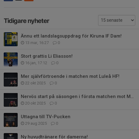
Tidigare nyheter
Ännu ett landslagsuppdrag för Kiruna IF Dam!
13 mar, 16:27
0
Stort grattis Li Eliasson!
16 jan, 17:12
0
Mer självförtroende i matchen mot Luleå HF!
22 okt 2025
0
Nervös start på säsongen i första matchen mot MSSK1!
20 okt 2025
0
Uttagna till TV-Pucken
29 aug 2025
0
Ny huvudtränare för damerna!