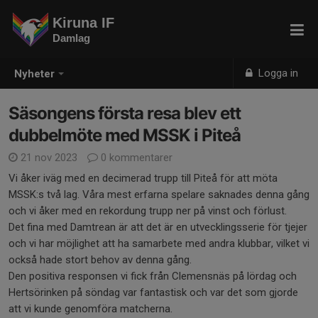
Kiruna IF
Damlag
Logga in
Nyheter
Säsongens första resa blev ett
dubbelmöte med MSSK i Piteå
21 nov 2023
0 kommentarer
Vi åker iväg med en decimerad trupp till Piteå för att möta
MSSK:s två lag. Våra mest erfarna spelare saknades denna gång
och vi åker med en rekordung trupp ner på vinst och förlust.
Det fina med Damtrean är att det är en utvecklingsserie för tjejer
och vi har möjlighet att ha samarbete med andra klubbar, vilket vi
också hade stort behov av denna gång.
Den positiva responsen vi fick från Clemensnäs på lördag och
Hertsörinken på söndag var fantastisk och var det som gjorde
att vi kunde genomföra matcherna.