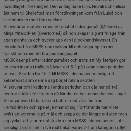
huvudlaget i föreningen. Denna dag hade Linn, Novali och Felicia
åkt hem till Skellefteå men förstärkningen kom från Luleå och
Hertsörinken med fem spelare.
Vi rivstartar matchen med ett snabbt ledningsmål (0,29sek) av
Minja Ylitalo/Pieti (Övertorneå) då hon skapar sig ett friläge från
egen planhalva och trycker upp den i plockhandskrysset. En
chockstart för MSSK som vaknar till och börjar spela mer
fysiskt och med ett bra passningsspel.
MSSK öser på efter ledningsmålet och trots att My återigen gör
en grym insats i målet så lyser det 5-1 på tavlan innan perioden
är över. Skotten blir 16-4 till MSSK i denna period enligt ett
sekretariat som denna dag börjat räkna skotten.
Vi skruvar om i kedjorna i andra perioden och går ner på två
centrar istället för tre och då blir det en helt annan balans i laget.
Vi börjar även hitta rollerna bättre med våra lån från
Hertsörinken och spelet jämnar ut sig. Fortfarande har vi lite
svårt att komma in på mål och skapa de där längre anfallen men
jag tycker att vi är minst lika bra som MSSK i denna period. Lite
snöpligt ramlar det in två mål bakåt varav 7-1 är i kategorin oflyt