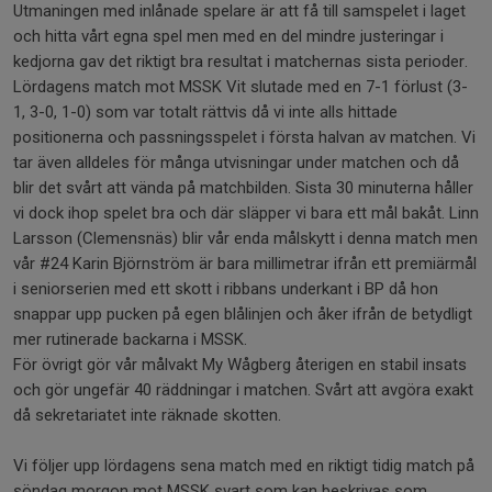
Utmaningen med inlånade spelare är att få till samspelet i laget
och hitta vårt egna spel men med en del mindre justeringar i
kedjorna gav det riktigt bra resultat i matchernas sista perioder.
Lördagens match mot MSSK Vit slutade med en 7-1 förlust (3-
1, 3-0, 1-0) som var totalt rättvis då vi inte alls hittade
positionerna och passningsspelet i första halvan av matchen. Vi
tar även alldeles för många utvisningar under matchen och då
blir det svårt att vända på matchbilden. Sista 30 minuterna håller
vi dock ihop spelet bra och där släpper vi bara ett mål bakåt. Linn
Larsson (Clemensnäs) blir vår enda målskytt i denna match men
vår #24 Karin Björnström är bara millimetrar ifrån ett premiärmål
i seniorserien med ett skott i ribbans underkant i BP då hon
snappar upp pucken på egen blålinjen och åker ifrån de betydligt
mer rutinerade backarna i MSSK.
För övrigt gör vår målvakt My Wågberg återigen en stabil insats
och gör ungefär 40 räddningar i matchen. Svårt att avgöra exakt
då sekretariatet inte räknade skotten.
Vi följer upp lördagens sena match med en riktigt tidig match på
söndag morgon mot MSSK svart som kan beskrivas som