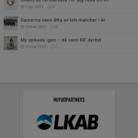
3 apr 2023
0
Damerna vann åtta av tolv matcher i år
19 mar 2023
0
My spikade igen – då vann KIF derbyt
13 mar 2023
0