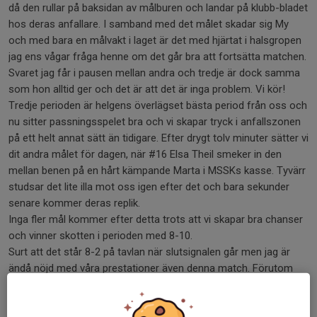
då den rullar på baksidan av målburen och landar på klubb-bladet
hos deras anfallare. I samband med det målet skadar sig My
och med bara en målvakt i laget är det med hjärtat i halsgropen
jag ens vågar fråga henne om det går bra att fortsätta matchen.
Svaret jag får i pausen mellan andra och tredje är dock samma
som hon alltid ger och det är att det är inga problem. Vi kör!
Tredje perioden är helgens överlägset bästa period från oss och
nu sitter passningsspelet bra och vi skapar tryck i anfallszonen
på ett helt annat sätt än tidigare. Efter drygt tolv minuter sätter vi
dit andra målet för dagen, när #16 Elsa Theil smeker in den
mellan benen på en hårt kämpande Marta i MSSKs kasse. Tyvärr
studsar det lite illa mot oss igen efter det och bara sekunder
senare kommer deras replik.
Inga fler mål kommer efter detta trots att vi skapar bra chanser
och vinner skotten i perioden med 8-10.
Surt att det står 8-2 på tavlan när slutsignalen går men jag är
ändå nöjd med våra prestationer även denna match. Förutom
My i målet så är det flera som lyfter sig lite extra idag och
verkligen visar att de vill köra in i kaklet även när vi ligger under.