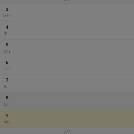
3
Mån
4
Tis
5
Ons
6
Tor
7
Fre
8
Lör
9
Sön
v.33