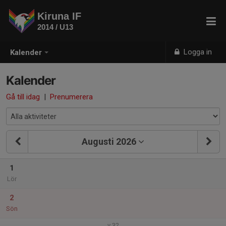
Kiruna IF
2014 / U13
Logga in
Kalender
Kalender
Gå till idag
|
Prenumerera
Augusti 2026
1
Lör
2
Sön
v.32