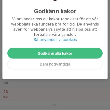
17
Godkänn kakor
Mån
Vi använder oss av kakor (cookies) för att vår
18
webbplats ska fungera bra för dig. De används
Tis
även för webbanalys i syfte att hjälpa oss att
19
förbättra våra tjänster.
Så använder vi cookies
Ons
20
Godkänn alla kakor
Tor
21
Bara nödvändiga
Fre
22
Lör
23
Sön
v.35