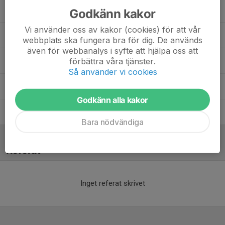
Anders Koponen
Tränare
Godkänn kakor
Vi använder oss av kakor (cookies) för att vår
Anders Ågren
Tränare
webbplats ska fungera bra för dig. De används
även för webbanalys i syfte att hjälpa oss att
förbättra våra tjänster.
Dennis Forss
Materialförvaltare
Så använder vi cookies
Joel Törmä
Huvudtränare
Godkänn alla kakor
Tage Lundin
Materialförvaltare
Bara nödvändiga
Referat
Inget referat skrivet