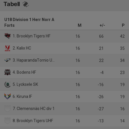
Tabell
U18 Division 1 Herr Norr A
Forts
M
+/-
P
1. Brooklyn Tigers HF
16
66
42
2. Kalix HC
16
21
35
3. HaparandaTornio UHC
16
22
34
4. Bodens HF
16
-4
23
5. Lycksele SK
16
-16
19
6. Kiruna IF
16
-26
19
7. Clemensnäs HC div 1
16
-27
16
8. Brooklyn Tigers UHF
16
-13
14