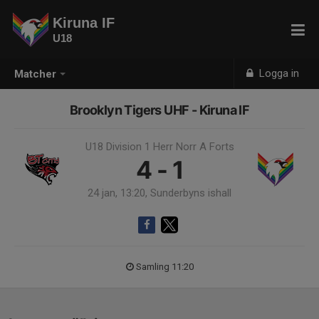
Kiruna IF
U18
Logga in
Matcher
Brooklyn Tigers UHF - Kiruna IF
U18 Division 1 Herr Norr A Forts
4 - 1
24 jan, 13:20, Sunderbyns ishall
Samling 11:20