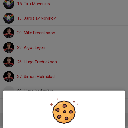
15. Tim Movenius
17. Jaroslav Novikov
20. Mille Fredriksson
23. Algot Lejon
26. Hugo Fredrickson
27. Simon Holmblad
29. Hugo Karlström
31. Oskar Eriksson
Ledare