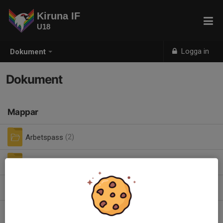
Kiruna IF
U18
Logga in
Dokument
Dokument
Mappar
Arbetspass
(2)
Arkiv
(0)
Försäkring
(2)
instruktioner kortläsare.pdf
0,16 MB
| Instruktioner kortläsare