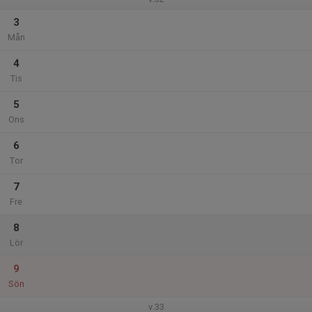
3
Mån
4
Tis
5
Ons
6
Tor
7
Fre
8
Lör
9
Sön
v.33