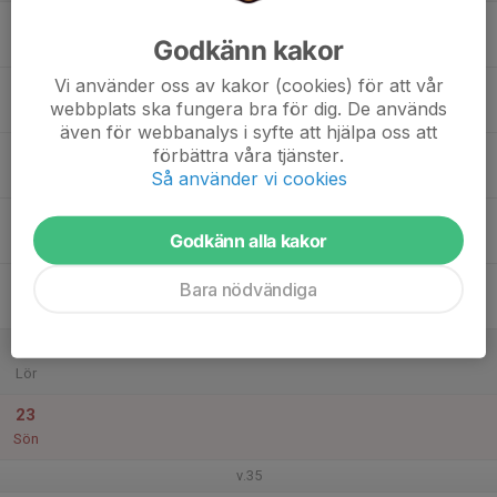
17
Godkänn kakor
Mån
Vi använder oss av kakor (cookies) för att vår
18
webbplats ska fungera bra för dig. De används
Tis
även för webbanalys i syfte att hjälpa oss att
19
förbättra våra tjänster.
Så använder vi cookies
Ons
20
Godkänn alla kakor
Tor
21
Bara nödvändiga
Fre
22
Lör
23
Sön
v.35