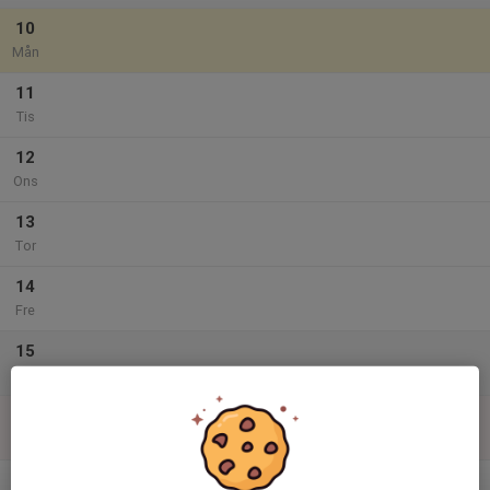
10
Mån
11
Tis
12
Ons
13
Tor
14
Fre
15
Lör
16
Sön
v.34