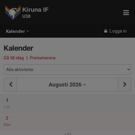
Kiruna IF
U18
Logga in
Kalender
Kalender
Gå till idag
|
Prenumerera
Augusti 2026
1
Lör
2
Sön
v.32