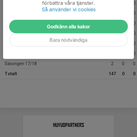
förbättra våra tjänster.
Säsongen 24/25
18
0
0
Så använder vi cookies
Säsongen 23/24
19
0
0
Säsongen 22/23
40
0
0
Godkänn alla kakor
Säsongen 21/22
11
0
0
Bara nödvändiga
Säsongen 19/20
19
0
0
Säsongen 18/19
16
0
0
Säsongen 17/18
2
0
0
Totalt
147
0
0