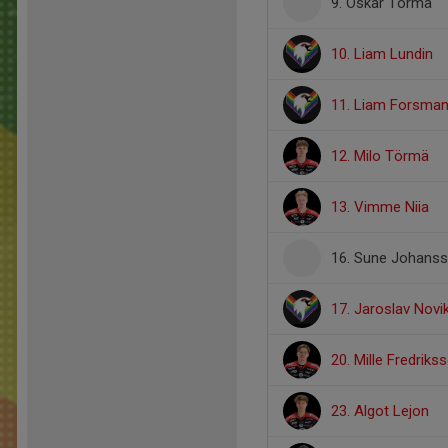
9. Oskar Törmä
10. Liam Lundin
11. Liam Forsma
12. Milo Törmä
13. Vimme Niia
16. Sune Johans
17. Jaroslav Novi
20. Mille Fredriks
23. Algot Lejon