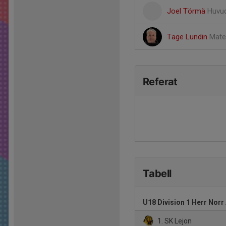
Joel Törmä
Huvud
Tage Lundin
Mater
Referat
Tabell
U18 Division 1 Herr Norr
1. SK Lejon