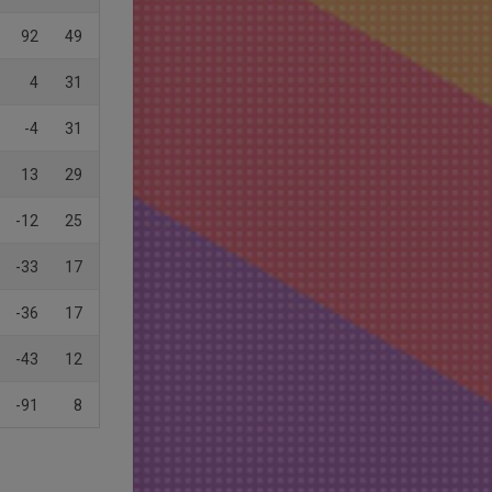
92
49
4
31
-4
31
13
29
-12
25
-33
17
-36
17
-43
12
-91
8