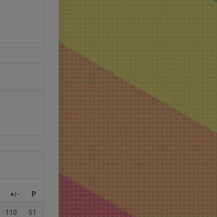
+/-
P
110
51