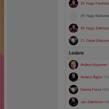
26. Hugo Fredric
29. Hugo Karlstr
30. Hugo Zakriss
31. Oskar Eriksso
Ledare
Anders Koponen
Anders Ågren
Trä
Dennis Forss
Mate
Jan Zakrisson
Må