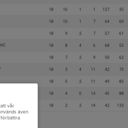
18
16
1
1
127
35
18
10
1
7
64
60
18
9
2
7
57
61
UHC
18
8
4
6
68
55
18
7
2
9
50
62
F
18
3
4
11
42
75
18
5
2
11
49
85
 1
18
4
0
14
45
88
att vår
18
2
2
14
42
133
 används även
 förbättra