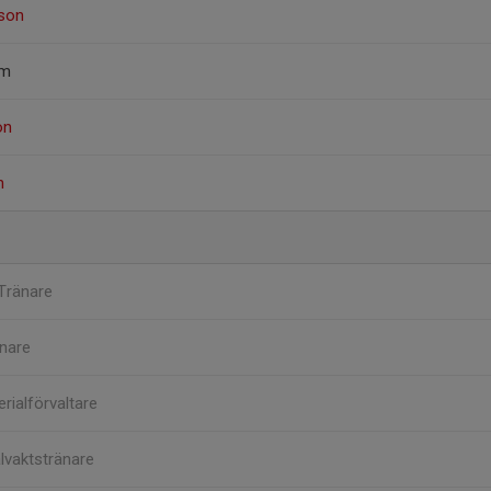
kson
öm
on
n
Tränare
nare
rialförvaltare
lvaktstränare