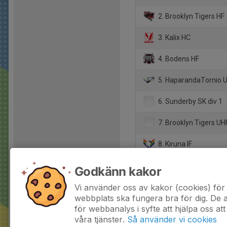
2. Brooklyn Tigers HF
3. Kalix HC
4. Bodens HF
5. HaparandaTornio 
6. Sunderby SK div 1
7. Brooklyn Tigers UH
8. Kiruna IF
9. Clemensnäs HC div
Godkänn kakor
10. Lycksele SK
Vi använder oss av kakor (cookies) för 
webbplats ska fungera bra för dig. De
för webbanalys i syfte att hjälpa oss att
våra tjänster.
Så använder vi cookies