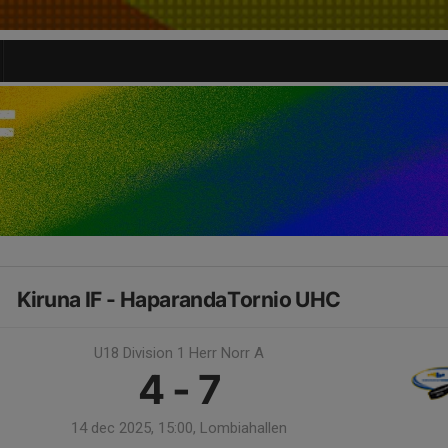
Kiruna IF - HaparandaTornio UHC
U18 Division 1 Herr Norr A
4 - 7
14 dec 2025, 15:00, Lombiahallen