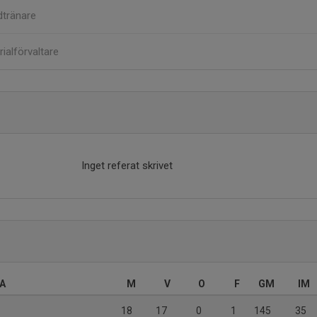
tränare
ialförvaltare
Inget referat skrivet
 A
M
V
O
F
GM
IM
18
17
0
1
145
35