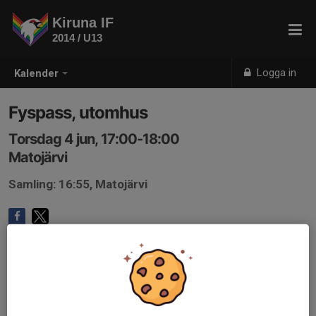
Kiruna IF
2014 / U13
Logga in
Kalender
Fyspass, utomhus
Torsdag 4 jun, 17:00-18:00
Matojärvi
Samling: 16:55, Matojärvi