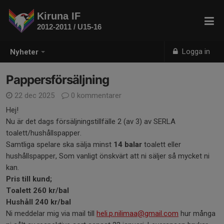
Kiruna IF
2012-2011 / U15-16
Logga in
Nyheter
Pappersförsäljning
22 dec 2025
0 kommentarer
Hej!
Nu är det dags försäljningstillfälle 2 (av 3) av SERLA
toalett/hushållspapper.
Samtliga spelare ska sälja minst
14 balar
toalett eller
hushållspapper, Som vanligt önskvärt att ni säljer så mycket ni
kan.
Pris till kund;
Toalett 260 kr/bal
Hushåll 240 kr/bal
Ni meddelar mig via mail till
heli.p.nilimaa@gmail.com
hur många