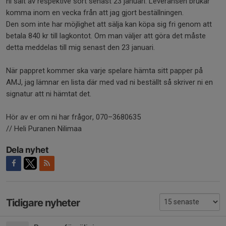
ni sålt av respektive sort senast 23 januari. Leveransen brukar
komma inom en vecka från att jag gjort beställningen.
Den som inte har möjlighet att sälja kan köpa sig fri genom att
betala 840 kr till lagkontot. Om man väljer att göra det måste
detta meddelas till mig senast den 23 januari.
När pappret kommer ska varje spelare hämta sitt papper på
AMJ, jag lämnar en lista där med vad ni beställt så skriver ni en
signatur att ni hämtat det.
Hör av er om ni har frågor, 070–3680635
// Heli Puranen Nilimaa
Dela nyhet
Tidigare nyheter