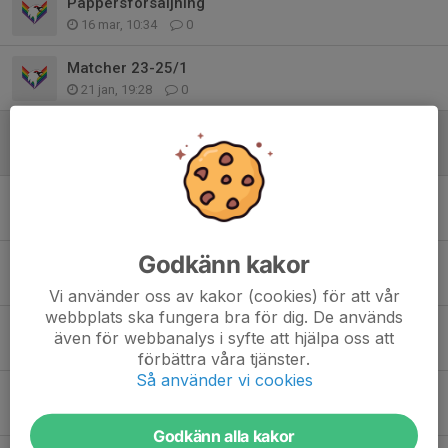
Pappersförsäljning
16 mar, 10:34
0
Matcher 23-25/1
21 jan, 19:28
0
Pappersförsäljning
22 dec 2025
0
Matcher 20/12
17 dec 2025
0
Godkänn kakor
Matcher 28-30/11
26 nov 2025
0
Vi använder oss av kakor (cookies) för att vår
webbplats ska fungera bra för dig. De används
Ekonominytt (Nytt bankkonto m.m.)
även för webbanalys i syfte att hjälpa oss att
20 sep 2025
0
förbättra våra tjänster.
Så använder vi cookies
Utbildningsdagar i Överkalix
5 sep 2025
0
Godkänn alla kakor