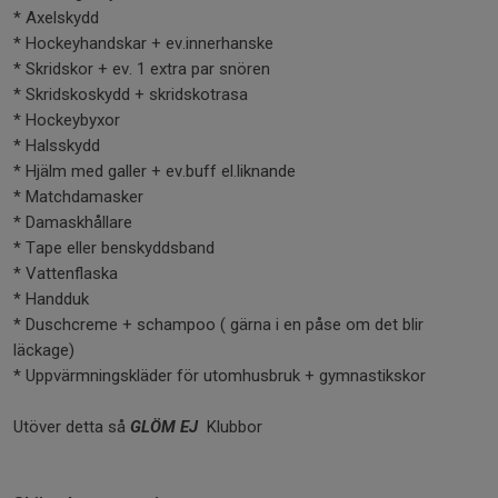
* Axelskydd
* Hockeyhandskar + ev.innerhanske
* Skridskor + ev. 1 extra par snören
* Skridskoskydd + skridskotrasa
* Hockeybyxor
* Halsskydd
* Hjälm med galler + ev.buff el.liknande
* Matchdamasker
* Damaskhållare
* Tape eller benskyddsband
* Vattenflaska
* Handduk
* Duschcreme + schampoo ( gärna i en påse om det blir
läckage)
* Uppvärmningskläder för utomhusbruk + gymnastikskor
Utöver detta så
GLÖM EJ
Klubbor