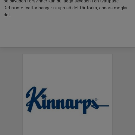
på skydden försvinner kan du lägga skydden i en tvättpåse.
Det ni inte tvättar hänger ni upp så det får torka, annars möglar
det.