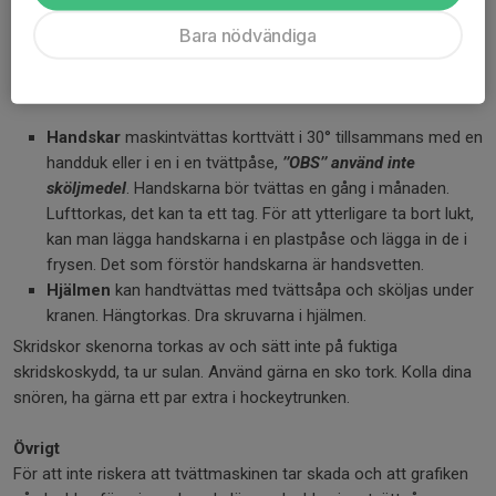
hängtorkas. Skydden bör tvättas en gång i månaden. Är
Bara nödvändiga
skydden i olika färger tvättar ni de var för sig. RBK skydd tål
detta. A-laget tvättar sina skydd hela säsongen.
Handskar
maskintvättas korttvätt i 30° tillsammans med en
handduk eller i en i en tvättpåse,
’’OBS’’ använd inte
sköljmedel
. Handskarna bör tvättas en gång i månaden.
Lufttorkas, det kan ta ett tag. För att ytterligare ta bort lukt,
kan man lägga handskarna i en plastpåse och lägga in de i
frysen. Det som förstör handskarna är handsvetten.
Hjälmen
kan handtvättas med tvättsåpa och sköljas under
kranen. Hängtorkas. Dra skruvarna i hjälmen.
Skridskor skenorna torkas av och sätt inte på fuktiga
skridskoskydd, ta ur sulan. Använd gärna en sko tork. Kolla dina
snören, ha gärna ett par extra i hockeytrunken.
Övrigt
För att inte riskera att tvättmaskinen tar skada och att grafiken