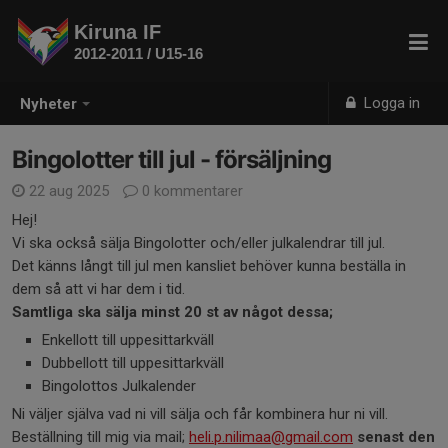
Kiruna IF
2012-2011 / U15-16
Logga in
Nyheter
Bingolotter till jul - försäljning
22 aug 2025
0 kommentarer
Hej!
Vi ska också sälja Bingolotter och/eller julkalendrar till jul.
Det känns långt till jul men kansliet behöver kunna beställa in
dem så att vi har dem i tid.
Samtliga ska sälja minst 20 st av något dessa;
Enkellott till uppesittarkväll
Dubbellott till uppesittarkväll
Bingolottos Julkalender
Ni väljer själva vad ni vill sälja och får kombinera hur ni vill.
Beställning till mig via mail;
heli.p.nilimaa@gmail.com
senast den