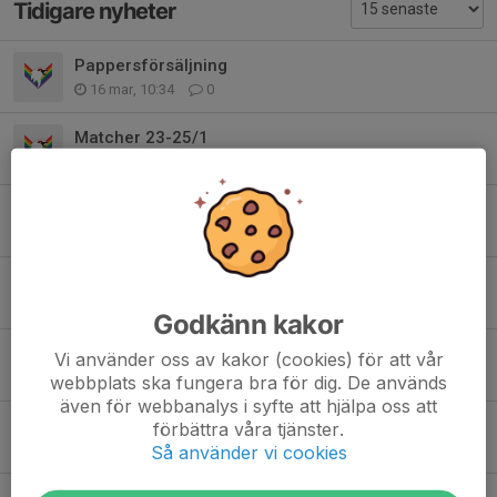
Tidigare nyheter
Pappersförsäljning
16 mar, 10:34
0
Matcher 23-25/1
21 jan, 19:28
0
Pappersförsäljning
22 dec 2025
0
Matcher 20/12
17 dec 2025
0
Godkänn kakor
Matcher 28-30/11
Vi använder oss av kakor (cookies) för att vår
26 nov 2025
0
webbplats ska fungera bra för dig. De används
även för webbanalys i syfte att hjälpa oss att
Ekonominytt (Nytt bankkonto m.m.)
förbättra våra tjänster.
Så använder vi cookies
20 sep 2025
0