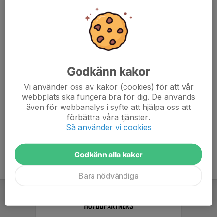
Bås:
40 min
Info kiosk:
Hämtar växelkassa och nycklar från kansliet sista vardagen
innan match och återlämnar nästkommande vardag.
Godkänn kakor
Startar upp kiosken 1,5 timme innan matchstart.
Ansvarar för att motståndarlagets ledare får en termos
Vi använder oss av kakor (cookies) för att vår
med kaffe samt fikabröd.
webbplats ska fungera bra för dig. De används
Ansvarar för att domarna får kaffe innan match samt korv
även för webbanalys i syfte att hjälpa oss att
med bröd och dricka i pausen.
förbättra våra tjänster.
Ansvarar för att termosarna återlämnas till fiket.
Så använder vi cookies
Godkänn alla kakor
Bara nödvändiga