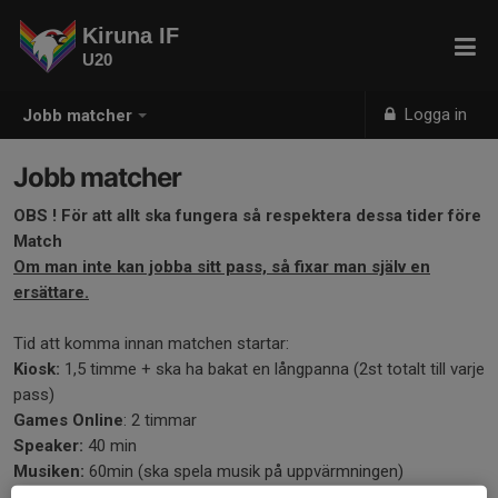
Kiruna IF
U20
Logga in
Jobb matcher
Jobb matcher
OBS ! För att allt ska fungera så respektera dessa tider före
Match
Om man inte kan jobba sitt pass, så fixar man själv en
ersättare.
Tid att komma innan matchen startar:
Kiosk:
1,5 timme + ska ha bakat en långpanna (2st totalt till varje
pass)
Games Online
: 2 timmar
Speaker:
40 min
Musiken:
60min (ska spela musik på uppvärmningen)
Klocka:
60 min (ska medverka på uppvärmning)