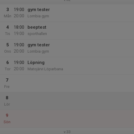
3
19:00
gym tester
20:00
Mån
Lombia gym
4
18:00
beeptest
19:00
Tis
sporthallen
5
19:00
gym tester
20:00
Ons
Lombia gym
6
19:00
Löpning
20:00
Tor
Matojärvi Löparbana
7
Fre
8
Lör
9
Sön
v.33