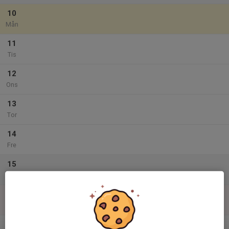
10
Mån
11
Tis
12
Ons
13
Tor
14
Fre
15
Lör
16
Sön
v.34