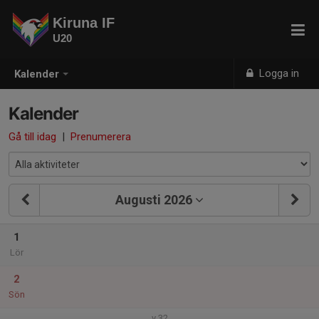
Kiruna IF
U20
Logga in
Kalender
Kalender
Gå till idag
|
Prenumerera
Augusti 2026
1
Lör
2
Sön
v.32