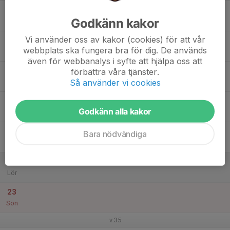
17
Godkänn kakor
Mån
Vi använder oss av kakor (cookies) för att vår
18
webbplats ska fungera bra för dig. De används
Tis
även för webbanalys i syfte att hjälpa oss att
19
förbättra våra tjänster.
Så använder vi cookies
Ons
20
Godkänn alla kakor
Tor
21
Bara nödvändiga
Fre
22
Lör
23
Sön
v.35