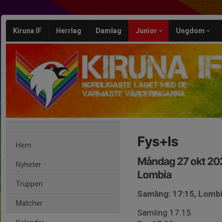
Kiruna IF
Herrlag
Damlag
Junior
Ungdom
Fys+Is
Hem
Måndag 27 okt 20
Nyheter
Lombia
Truppen
Samling: 17:15, Lomb
Matcher
Samling 17.15