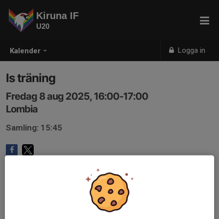
Kiruna IF
U20
Logga in
Kalender
Is träning
Fredag 8 aug 2025, 16:00-17:00
Lombia
Samling: 15:45