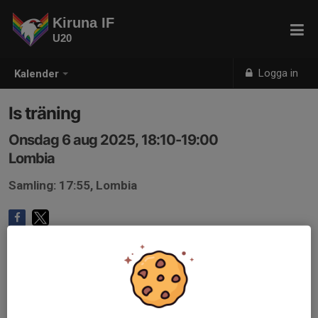
Kiruna IF
U20
Logga in
Kalender
Is träning
Onsdag 6 aug 2025, 18:10-19:00
Lombia
Samling: 17:55, Lombia