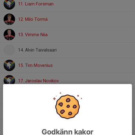
11. Liam Forsman
12. Milo Törmä
13. Vimme Niia
14. Alvin Taivalsaari
15. Tim Movenius
17. Jaroslav Novikov
20. Mille Fredriksson
26. Hugo Fredrickson
29. Hugo Karlström
Godkänn kakor