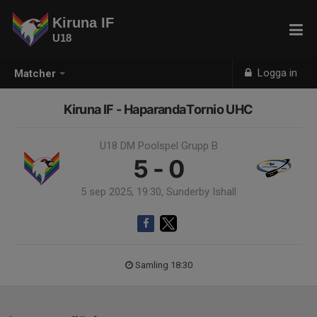
Kiruna IF
U18
Logga in
Matcher
Kiruna IF - HaparandaTornio UHC
U18 DM Poolspel Grupp B
5 - 0
5 sep 2025, 19:30, Sunderby Ishall
Samling 18:30