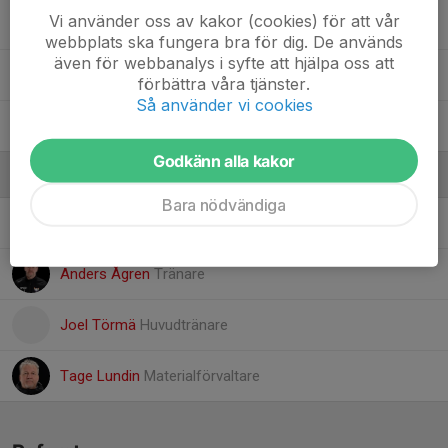
Vi använder oss av kakor (cookies) för att vår
30. Hugo Zakrisson
webbplats ska fungera bra för dig. De används
även för webbanalys i syfte att hjälpa oss att
31. Oskar Eriksson
förbättra våra tjänster.
Så använder vi cookies
32. Tage Carlsten
Godkänn alla kakor
Ledare
Bara nödvändiga
Anders Koponen
Tränare
Anders Ågren
Tränare
Joel Törmä
Huvudtränare
Tage Lundin
Materialförvaltare