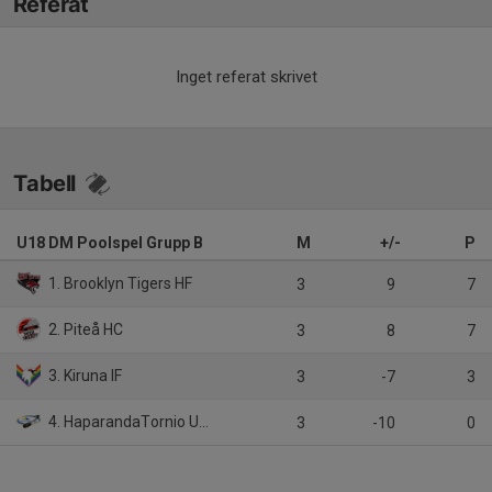
Referat
Inget referat skrivet
Tabell
U18 DM Poolspel Grupp B
M
+/-
P
1. Brooklyn Tigers HF
3
9
7
2. Piteå HC
3
8
7
3. Kiruna IF
3
-7
3
4. HaparandaTornio UHC
3
-10
0