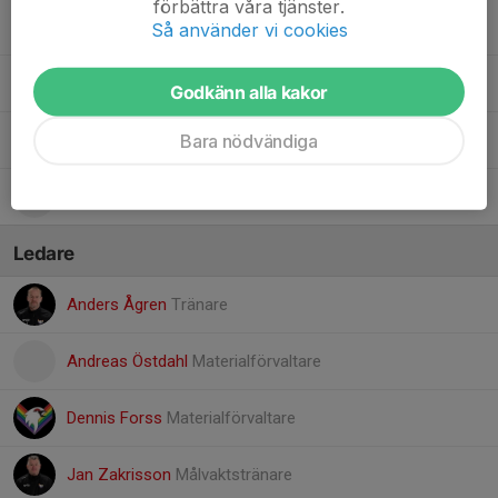
förbättra våra tjänster.
26. Hugo Fredrickson
Så använder vi cookies
29. Hugo Karlström
Godkänn alla kakor
Bara nödvändiga
30. Lukas Uddenberg
32. Tage Carlsten
Ledare
Anders Ågren
Tränare
Andreas Östdahl
Materialförvaltare
Dennis Forss
Materialförvaltare
Jan Zakrisson
Målvaktstränare