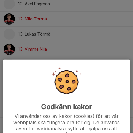
12. Axel Engman
12. Milo Törmä
13. Lukas Törmä
13. Vimme Niia
14. Alvin Taivalsaari
15. Vincent Movenius
17. Hjalmar Aidantausta
Godkänn kakor
18. Edvin Rundquist
Vi använder oss av kakor (cookies) för att vår
webbplats ska fungera bra för dig. De används
20. Mille Fredriksson
även för webbanalys i syfte att hjälpa oss att