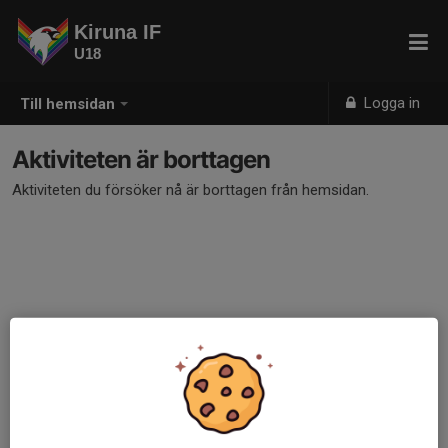
Kiruna IF
U18
Logga in
Till hemsidan
Aktiviteten är borttagen
Aktiviteten du försöker nå är borttagen från hemsidan.