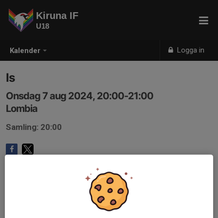
Kiruna IF
U18
Logga in
Kalender
Is
Onsdag 7 aug 2024, 20:00-21:00
Lombia
Samling: 20:00