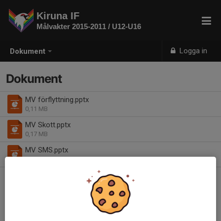
Kiruna IF
Målvakter 2015-2011 / U12-U16
Logga in
Dokument
Dokument
MV förflyttning.pptx
0,11 MB
MV Skott.pptx
0,17 MB
MV SMS.pptx
0,10 MB
| SMS övningar