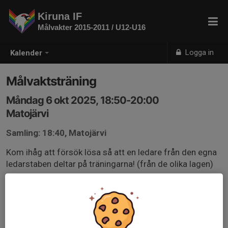
Kiruna IF
Målvakter 2015-2011 / U12-U16
Logga in
Kalender
Målvaktsträning
Måndag 6 okt 2025, 18:50-20:00
Matojärvi
Samling: 18:40, Matojärvi
Kom ihåg att försök lösa så att en ledare från den egna
ledarstaben deltar på träningarna! (från de olika lagen)
Samling: Ombytt och klar för is senast 10min innan
(18:40) Is 18:50 - 20:00
Skyttar minst 2st skall komma från U12, U13, U14, U15