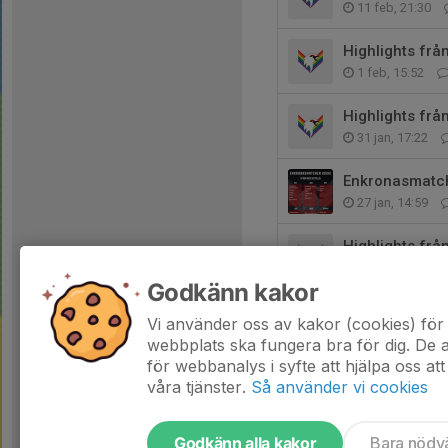
11 feb, 21:30
Highlights fr
1 feb, 15:52
Highlights frå
31 jan, 17:22
Enkronasmatc
27 jan, 14:59
Highlights frå
17 jan, 18:35
Godkänn kakor
Intervju med N
Vi använder oss av kakor (cookies) för 
4 jan, 16:56
webbplats ska fungera bra för dig. De
för webbanalys i syfte att hjälpa oss att
våra tjänster.
Så använder vi cookies
Godkänn alla kakor
Bara nödv