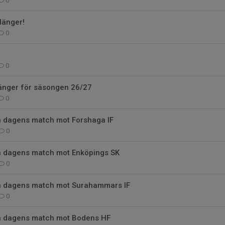
0
länger!
0
0
änger för säsongen 26/27
0
ån dagens match mot Forshaga IF
0
ån dagens match mot Enköpings SK
0
ån dagens match mot Surahammars IF
0
ån dagens match mot Bodens HF