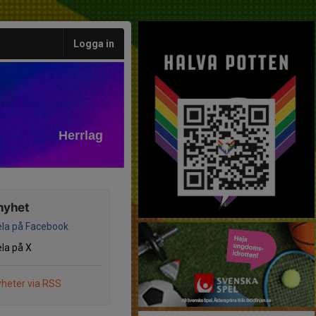
Logga in
Herrlag
nyhet
la på Facebook
la på X
heter via RSS