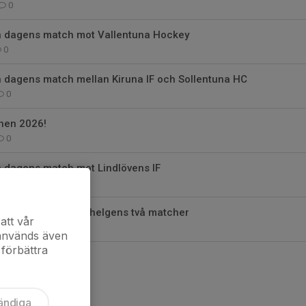
0
ån dagens match mot Vallentuna Hockey
0
n dagens match mellan Kiruna IF och Sollentuna HC
0
hen 2026!
0
n dagens match mot Lindlövens IF
0
ico Surenkin efter helgens två matcher
att vår
0
 används även
 förbättra
ändiga