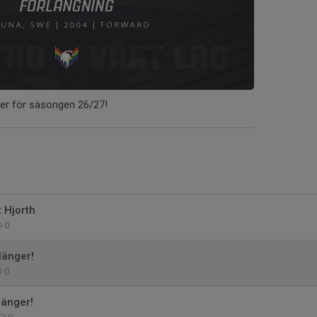
ger för säsongen 26/27!
t Hjorth
0
länger!
0
länger!