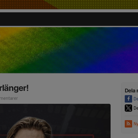
rlänger!
Dela 
mentarer
De
De
Ny