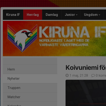
Kiruna IF
Herrlag
Damlag
Junior
Ungdom
Koivuniemi fö
Hem
1 maj, 21:28
0 kom
Nyheter
Truppen
Matcher