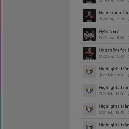
28 apr, 19:48
Halmkrona för
24 apr, 12:38
Nyförvärv
22 apr, 18:04
Hagström förl
22 apr, 15:40
Highlights fr
27 feb, 21:50
Highlights fr
22 feb, 16:20
Highlights fr
21 feb, 18:40
Highlights fr