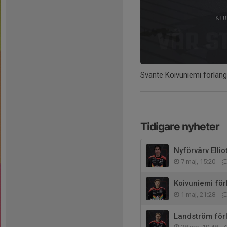
Svante Koivuniemi förlän
Tidigare nyheter
Nyförvärv Ellio
7 maj, 15:20
Koivuniemi för
1 maj, 21:28
Landström för