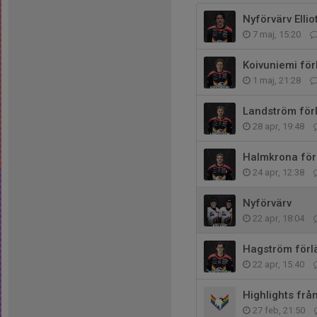
Nyförvärv Ellio
7 maj, 15:20
Koivuniemi för
1 maj, 21:28
Landström för
28 apr, 19:48
Halmkrona för
24 apr, 12:38
Nyförvärv
22 apr, 18:04
Hagström förl
22 apr, 15:40
Highlights fr
27 feb, 21:50