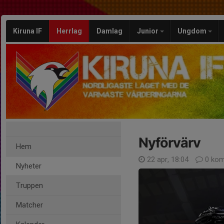
Kiruna IF
Herrlag
Damlag
Junior
Ungdom
Nyförvärv
Hem
22 apr, 18:04
0 kom
Nyheter
Truppen
Matcher