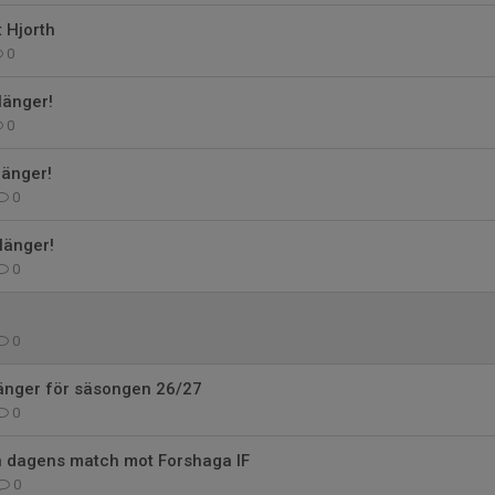
t Hjorth
0
länger!
0
länger!
0
länger!
0
0
änger för säsongen 26/27
0
ån dagens match mot Forshaga IF
0