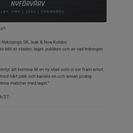
s‼️
rån Nyköpings SK, Isak & Noa Kolsbo:
itiv bild av staden, laget, publiken och av vad ledningen
äventyr att komma till en ny stad som vi ser fram emot.
a med hårt jobb och kanske en och annan poäng
i vinna matcher med laget.”
6/27.