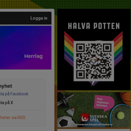
Logga in
Herrlag
nyhet
la på Facebook
la på X
heter via RSS