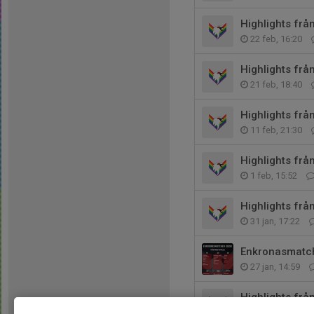
Highlights fr
22 feb, 16:20
Highlights fr
21 feb, 18:40
Highlights fr
11 feb, 21:30
Highlights fr
1 feb, 15:52
Highlights frå
31 jan, 17:22
Enkronasmatc
27 jan, 14:59
Highlights frå
17 jan, 18:35