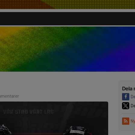
Dela 
mentarer
De
De
Ny