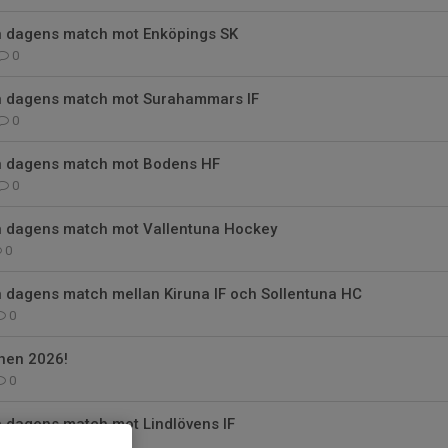
ån dagens match mot Enköpings SK
0
ån dagens match mot Surahammars IF
0
ån dagens match mot Bodens HF
0
ån dagens match mot Vallentuna Hockey
0
n dagens match mellan Kiruna IF och Sollentuna HC
0
hen 2026!
0
n dagens match mot Lindlövens IF
0