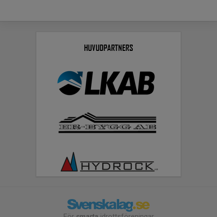
För
smarta
idrottsföreningar