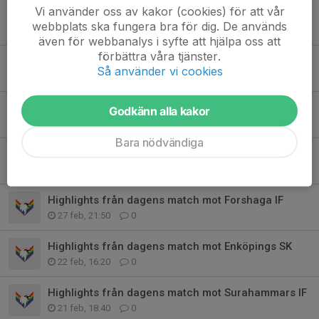
Vi använder oss av kakor (cookies) för att vår
Landström förlänger!
webbplats ska fungera bra för dig. De används
28 apr, 19:48
0
även för webbanalys i syfte att hjälpa oss att
förbättra våra tjänster.
Halmkrona förlänger!
Så använder vi cookies
24 apr, 12:38
0
Nyförvärv
Godkänn alla kakor
22 apr, 18:04
0
Bara nödvändiga
Hagström förlänger för säsongen 26/27
22 apr, 15:40
0
Highlights från dagens match mot Forshaga IF
27 feb, 21:50
0
Highlights från dagens match mot Enköpings SK
22 feb, 16:20
0
Highlights från dagens match mot Surahammars IF
21 feb, 18:40
0