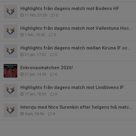
Highlights från dagens match mot Bodens HF
11 feb, 21:30
0
Highlights från dagens match mot Vallentuna Hockey
1 feb, 15:52
0
Highlights från dagens match mellan Kiruna IF och Sollentuna HC
31 jan, 17:22
0
Enkronasmatchen 2026!
27 jan, 14:59
0
Highlights från dagens match mot Lindlövens IF
17 jan, 18:35
0
Intervju med Nico Surenkin efter helgens två matcher
4 jan, 16:56
0