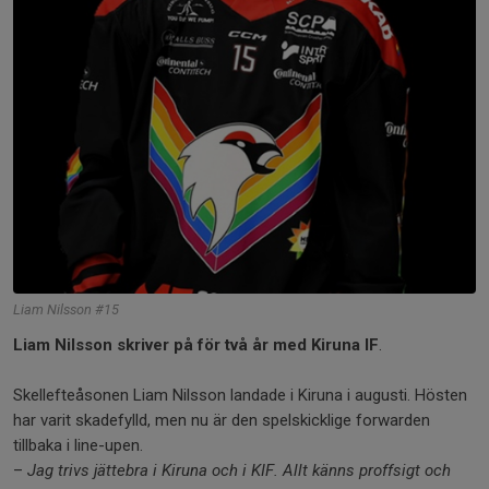
Liam Nilsson #15
Liam Nilsson skriver på för två år med Kiruna IF
.
Skellefteåsonen Liam Nilsson landade i Kiruna i augusti. Hösten
har varit skadefylld, men nu är den spelskicklige forwarden
tillbaka i line-upen.
–
Jag trivs jättebra i Kiruna och i KIF. Allt känns proffsigt och