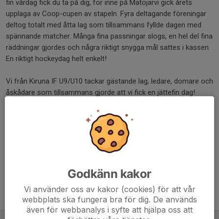
fin vårdag fick du ta på dig, för inne på Matojärvi gick årets
upplaga av Coop-cupen av stapeln. Fyra deltagande föreningar
deltog totalt med åtta lag som tillsammans fyllde dagen med
spännande matcher. Många fina passningar slogs, en hel del fina
räddningar gjordes och några riktigt snygga mål sattes i kassen.
En riktigt hockeydag helt enkelt!
Vi från Kiruna IF U9/U10 tackar gästande lag, ledare, domare och
åskådare som tillsammans gjorde att vi fick en jättefin dag!
Deltagande föreningar: Kiruna IF U9/U10, Kiruna IF F9-12,
Jokkmokk HF, Pajala HC, Malmbergets AIF.
Dela nyhet
Godkänn kakor
Vi använder oss av kakor (cookies) för att vår
Tidigare nyheter
webbplats ska fungera bra för dig. De används
även för webbanalys i syfte att hjälpa oss att