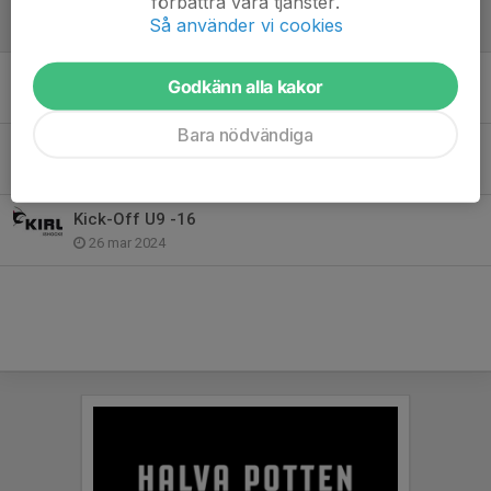
förbättra våra tjänster.
Coop-cupen 2026
Så använder vi cookies
9 mar, 13:25
Uppstart!
Godkänn alla kakor
15 aug 2024
Bara nödvändiga
Kiruna Sommarhockeyskola 2024
27 mar 2024
Kick-Off U9 -16
26 mar 2024