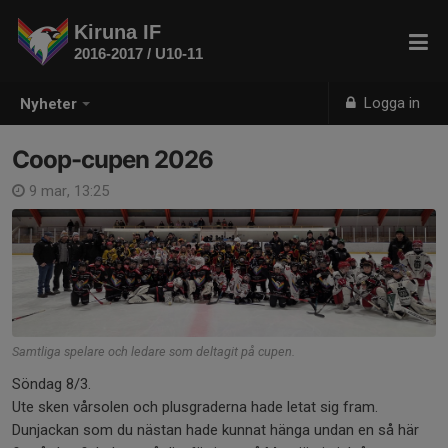
Kiruna IF
2016-2017 / U10-11
Logga in
Nyheter
Coop-cupen 2026
9 mar, 13:25
Samtliga spelare och ledare som deltagit på cupen.
Söndag 8/3.
Ute sken vårsolen och plusgraderna hade letat sig fram.
Dunjackan som du nästan hade kunnat hänga undan en så här