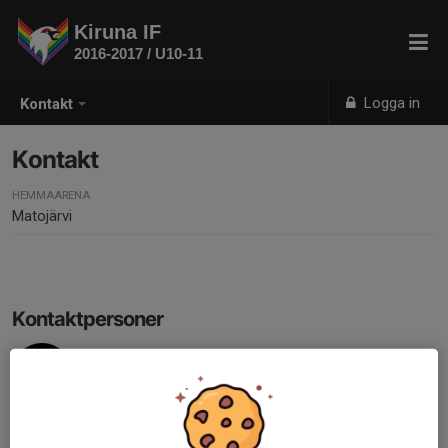
Kiruna IF
2016-2017 / U10-11
Logga in
Kontakt
Kontakt
HEMMAARENA
Matojärvi
Kontaktpersoner
Adam Johansson
Huvudtränare
073-059 91 41
adam.johansson4@peab.se