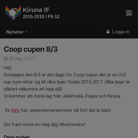
Kiruna IF
2015-2018 / F9-12
Logga in
Nyheter
Coop cupen 8/3
23 feb, 17:11
Hej!
Söndagen den 8/3 är det dags för Coop cupen det är en U10
cup som riktar sig till våra tjejer födda 2015-2017. (Alla tjejer är
såklart välkomna att heja på)
Vi kommer att möta lag från Jokkmokk, Pajala och Kiruna.
Se
Info
här, spelschema kommer så fort det är klart.
Ser fram emot en rolig dag tillsammans!
Dela nyhet