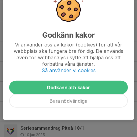
Luleå resa 22-23november
10 nov 2025
Seriesammandrag 8/11
Godkänn kakor
27 okt 2025
Vi använder oss av kakor (cookies) för att vår
Seriesammandrag Gällivare 18/10
webbplats ska fungera bra för dig. De används
13 okt 2025
även för webbanalys i syfte att hjälpa oss att
förbättra våra tjänster.
Föräldramatch
Så använder vi cookies
4 apr 2025
Godkänn alla kakor
KISAB - Empes Cup 14-16 mars 2025!
25 feb 2025
Bara nödvändiga
Seriesammandrag Gällivare 2/2
22 jan 2025
Seriesammandrag Piteå 18/1
10 jan 2025