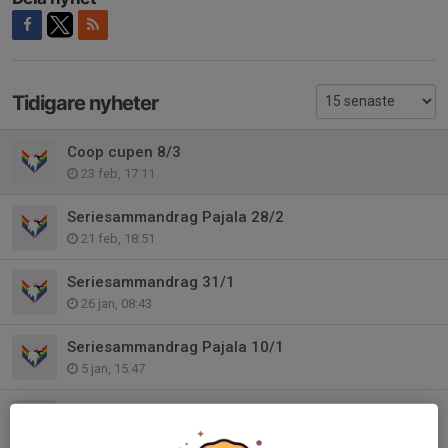
Tidigare nyheter
Coop cupen 8/3
23 feb, 17:11
Seriesammandrag Pajala 28/2
21 feb, 18:51
Seriesammandrag 31/1
26 jan, 08:43
Seriesammandrag Pajala 10/1
5 jan, 15:47
Seriesammandrag Gällivare 6/12
3 dec 2025