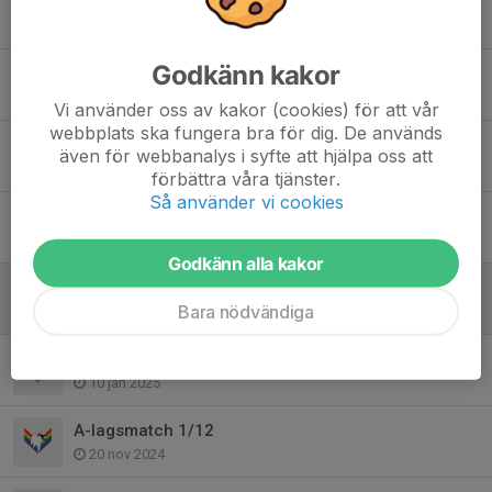
Seriesammandrag 8/11
27 okt 2025
Godkänn kakor
Seriesammandrag Gällivare 18/10
13 okt 2025
Vi använder oss av kakor (cookies) för att vår
webbplats ska fungera bra för dig. De används
Föräldramatch
även för webbanalys i syfte att hjälpa oss att
4 apr 2025
förbättra våra tjänster.
Så använder vi cookies
KISAB - Empes Cup 14-16 mars 2025!
25 feb 2025
Godkänn alla kakor
Seriesammandrag Gällivare 2/2
Bara nödvändiga
22 jan 2025
Seriesammandrag Piteå 18/1
10 jan 2025
A-lagsmatch 1/12
20 nov 2024