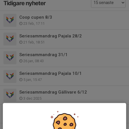
Tidigare nyheter
Coop cupen 8/3
23 feb, 17:11
Seriesammandrag Pajala 28/2
21 feb, 18:51
Seriesammandrag 31/1
26 jan, 08:43
Seriesammandrag Pajala 10/1
5 jan, 15:47
Seriesammandrag Gällivare 6/12
3 dec 2025
Luleå resa 22-23november
10 nov 2025