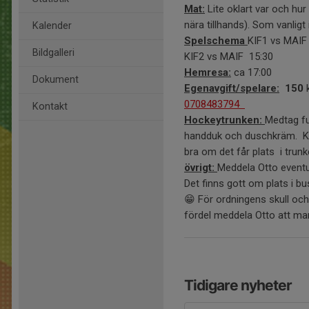
Mat:
Lite oklart var och hur
nära tillhands). Som vanligt
Kalender
Spelschema
KIF1 vs MAIF
Bildgalleri
KIF2 vs MAIF 15:30
Hemresa:
ca 17:00
Dokument
Egenavgift/spelare:
150
k
0708483794
Kontakt
Hockeytrunken:
Medtag fu
handduk och duschkräm. Kom
bra om det får plats i trun
övrigt:
Meddela Otto eventue
Det finns gott om plats i bu
😁 För ordningens skull och
fördel meddela Otto att man
Tidigare nyheter