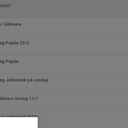
chen!
 Gällivare
g Pajala 22/2
g Pajala
ag Jokkmokk på Lördag
livare lördag 11/1
ag Jokkmokk 8/12