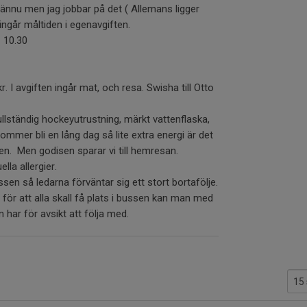
 ännu men jag jobbar på det ( Allemans ligger
 ingår måltiden i egenavgiften.
 10.30
r. I avgiften ingår mat, och resa. Swisha till Otto
llständig hockeyutrustning, märkt vattenflaska,
mer bli en lång dag så lite extra energi är det
ken. Men godisen sparar vi till hemresan.
lla allergier.
ssen så ledarna förväntar sig ett stort bortafölje.
 för att alla skall få plats i bussen kan man med
 har för avsikt att följa med.