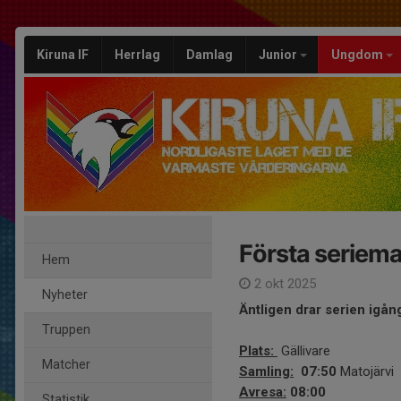
Kiruna IF
Herrlag
Damlag
Junior
Ungdom
Första seriem
Hem
2 okt 2025
Nyheter
Äntligen drar serien igån
Truppen
Plats:
Gällivare
Matcher
Samling:
07:50
Matojärvi
Avresa:
08:00
Statistik