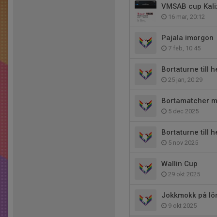
VMSAB cup Kali
16 mar, 20:12
Pajala imorgon
7 feb, 10:45
Bortaturne till 
25 jan, 20:29
Bortamatcher 
5 dec 2025
Bortaturne till 
5 nov 2025
Wallin Cup
29 okt 2025
Jokkmokk på lö
9 okt 2025