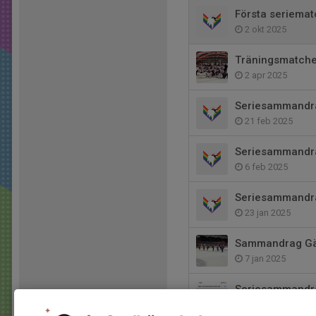
Första seriemat
2 okt 2025
Träningsmatcher
2 apr 2025
Seriesammandra
21 feb 2025
Seriesammandra
6 feb 2025
Seriesammandr
23 jan 2025
Sammandrag Gäl
7 jan 2025
Seriesammandr
30 nov 2024