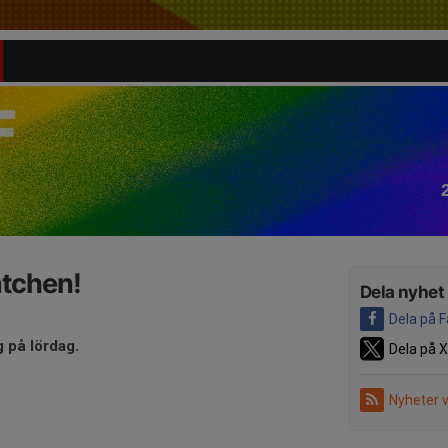
atchen!
Dela nyhet
Dela på 
g på lördag.
Dela på X
Nyheter 