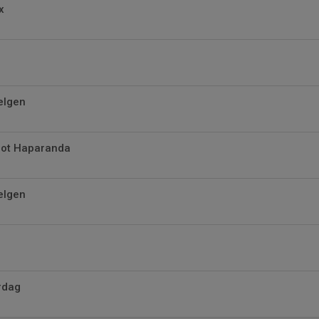
x
helgen
mot Haparanda
helgen
rdag