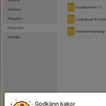
Statistik
Föräldramöte
(0)
Kalender
Bildgalleri
Ledargrupp & Föräl
Dokument
Seriesammandrag
Kontakt
Godkänn kakor