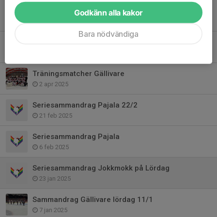
Jokkmokk på lördag
Godkänn alla kakor
9 okt 2025
Bara nödvändiga
Första seriematchen!
2 okt 2025
Träningsmatcher Gällivare
2 apr 2025
Seriesammandrag Pajala 22/2
21 feb 2025
Seriesammandrag Pajala
6 feb 2025
Seriesammandrag Jokkmokk på Lördag
23 jan 2025
Sammandrag Gällivare lördag 11/1
7 jan 2025