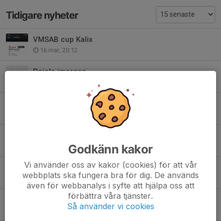
Tidigare nyheter
VMSAB cup Kalix
16 mar, 20:12
Pajala imorgon
7 feb, 10:45
Bortaturne till helgen
25 jan, 20:29
Bortamatcher mot Haparanda
Godkänn kakor
5 dec 2025
Vi använder oss av kakor (cookies) för att vår
Bortaturne till helgen
webbplats ska fungera bra för dig. De används
5 nov 2025
även för webbanalys i syfte att hjälpa oss att
förbättra våra tjänster.
Wallin Cup
Så använder vi cookies
29 okt 2025