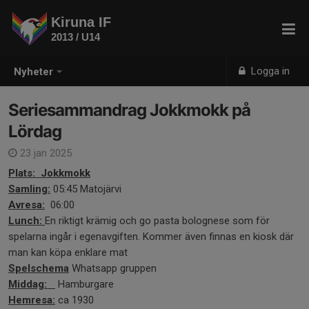
Kiruna IF
2013 / U14
Logga in
Nyheter
Seriesammandrag Jokkmokk på
Lördag
23 jan 2025
Plats: Jokkmokk
Samling:
05:45 Matojärvi
Avresa:
06:00
Lunch:
En riktigt krämig och go pasta bolognese som för
spelarna ingår i egenavgiften. Kommer även finnas en kiosk där
man kan köpa enklare mat
Spelschema
Whatsapp gruppen
Middag:
Hamburgare
Hemresa:
ca 1930