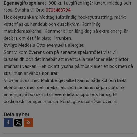
Egenavgift/spelare:
300
kr. I avgiften ingår lunch, middag och
resa. Swisha till Otto
0708483794
Hockeytrunken:
Medtag fullständig hockeyutrustning, märkt
vattenflaska, handduk och duschkräm. Kom ihåg
matchdamaskerna. Kommer bli en lång dag så extra energi är
det bra om det får plats i trunken.
övrigt:
Meddela Otto eventuella allergier.
Som vi kom överens om på senaste spelarmötet vilar vi i
bussen dit och det innebär att eventuella telefoner eller plattor
stannar i väskan. Helt ok att lyssna på musik eller en bok men då
skall man använda hörlurar.
Vi delar buss med Malmberget vilket känns både kul och klokt
ekonomisk men det innebär att det inte finns någon plats för
anhöriga på bussen utan eventuella supporters tar sig till
Jokkmokk för egen maskin. Förslagsvis samåker även ni.
Dela nyhet