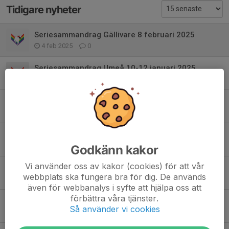
Tidigare nyheter
Seriesammandrag Gällivare 8 februari 2025
4 feb 2025
0
Seriesammandrag Umeå 10-12 januari 2025
6 jan 2025
0
Seriesammandrag Pajala 15 december 2024
11 dec 2024
0
Seriesammandrag Skellefteå 9-10 nov 2024
5 nov 2024
0
Godkänn kakor
Vi använder oss av kakor (cookies) för att vår
Seriesammandrag 26 oktober 2024
webbplats ska fungera bra för dig. De används
22 okt 2024
0
även för webbanalys i syfte att hjälpa oss att
förbättra våra tjänster.
Sommarhockeyskola 2024
Så använder vi cookies
6 mar 2024
0