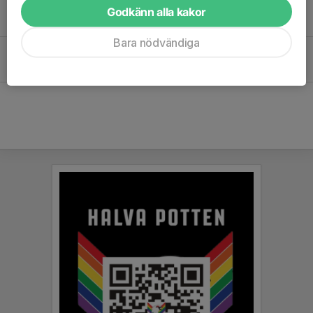
Höstlovshockey!
Godkänn alla kakor
18 okt 2023
0
Bara nödvändiga
Tjejer - spela hockey med oss!
18 okt 2023
0