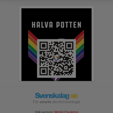
För
smarta
idrottsföreningar
Välj version:
Mobil
|
Desktop