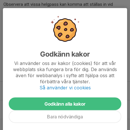
Observera att vissa helgpass kan komma att ställas in vid
seriematcher och cuper.
Välkommen till Kiruna IF Ungdom och Matojärvi ishall!
Dela nyhet
Godkänn kakor
Vi använder oss av kakor (cookies) för att vår
webbplats ska fungera bra för dig. De används
Tidigare nyheter
även för webbanalys i syfte att hjälpa oss att
förbättra våra tjänster.
Så använder vi cookies
Seriesammandrag Gällivare 8 februari 2025
4 feb 2025
0
Godkänn alla kakor
Seriesammandrag Umeå 10-12 januari 2025
6 jan 2025
0
Bara nödvändiga
Seriesammandrag Pajala 15 december 2024