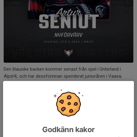
Den litauiske backen kommer senast från spel i Unterland i
AlpsHL och har dessförinnan spenderat junioråren i Vaasa,
Finland!
Välkommen till Kiruna IF!
Läs mer
Esko återvänder till Kiruna IF
Godkänn kakor
1 aug, 10:53
0 kommentarer