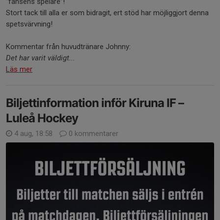
”fansens spelare”!
Stort tack till alla er som bidragit, ert stöd har möjliggjort denna
spetsvärvning!
Kommentar från huvudtränare Johnny:
Det har varit väldigt...
Läs mer
Biljettinformation inför Kiruna IF –
Luleå Hockey
4 aug, 18:58
0 kommentarer