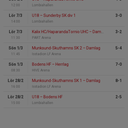
12:00
Lombiahallen
Lör 7/3
U18
–
Sunderby SK div 1
3-0
14:00
Lombiahallen
Lör 7/3
Kalix HC/HaparandaTornio UHC
–
Damlag
3-2
11:30
PART Arena
Sön 1/3
Munksund-Skuthamns SK 2
–
Damlag
5-4
11:45
Isstadion LF Arena
Sön 1/3
Bodens HF
–
Herrlag
7-0
08:30
HIVE Arena
Lör 28/2
Munksund-Skuthamns SK 1
–
Damlag
8-1
16:00
Isstadion LF Arena
Lör 28/2
U18
–
Bodens HF
2-5
15:00
Lombiahallen