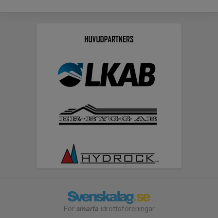
För
smarta
idrottsföreningar