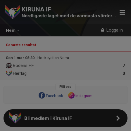
KIRUNA IF
Nordligaste laget med de varmasta värderingarna
Logga in
Hem
Senaste resultat
Sön 1 mar 08:30
- Hockeyettan Norra
Bodens HF
7
Herrlag
0
Följ oss
Facebook
Instagram
Bli medlem i Kiruna IF