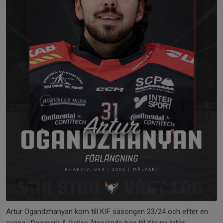
Artur Ogandzhanyan kom till KIF säsongen 23/24 och efter en