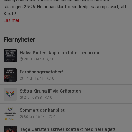
sväng i Danmark & Italien återvände han till Kiruna inför
säsongen 25/26. Nu är han klar för sin tredje säsong i svart, vitt
& rött!
Läs mer
Fler nyheter
Halva Potten, köp dina lotter redan nu!
20 jul, 09:48
0
Försäsongsmatcher!
17 jul, 12:41
0
Stötta Kiruna IF via Gräsroten
2 jul, 08:38
0
Sommartider kansliet
30 jun, 16:14
0
Tage Carlsten skriver kontrakt med herrlaget!