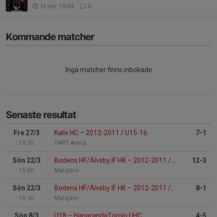
13 jun, 15:04
0
Kommande matcher
Inga matcher finns inbokade
Senaste resultat
Fre 27/3
Kalix HC
–
2012-2011 / U15-16
7-1
19:30
PART Arena
Sön 22/3
Bodens HF/Älvsby IF HK
–
2012-2011 / U15-16
12-3
15:00
Matojärvi
Sön 22/3
Bodens HF/Älvsby IF HK
–
2012-2011 / U15-16
8-1
10:30
Matojärvi
Sön 8/3
U18
–
HaparandaTornio UHC
4-5