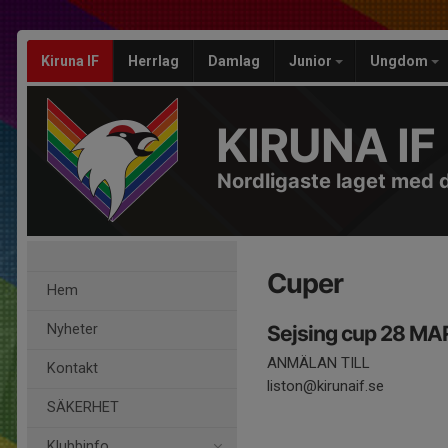
Kiruna IF
Herrlag
Damlag
Junior
Ungdom
KIRUNA IF
Nordligaste laget med 
Cuper
Hem
Nyheter
Sejsing cup 28 MA
ANMÄLAN TILL
Kontakt
liston@kirunaif.se
SÄKERHET
Klubbinfo