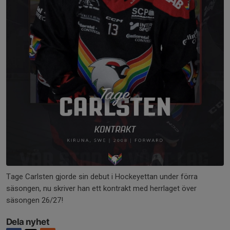
Tage Carlsten gjorde sin debut i Hockeyettan under förra
säsongen, nu skriver han ett kontrakt med herrlaget över
säsongen 26/27!
Dela nyhet