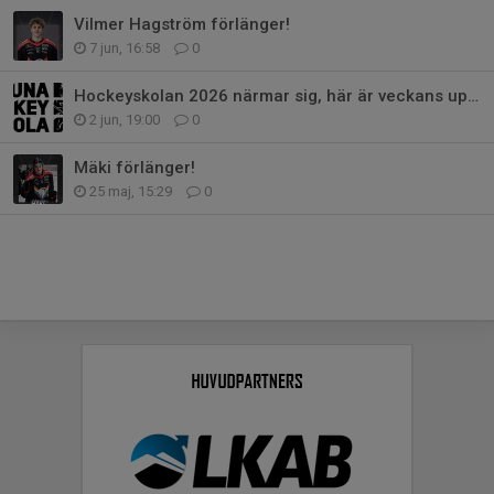
Vilmer Hagström förlänger!
7 jun, 16:58
0
Hockeyskolan 2026 närmar sig, här är veckans upplägg
2 jun, 19:00
0
Mäki förlänger!
25 maj, 15:29
0