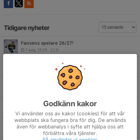
Tidigare nyheter
Fansens spelare 26/27!
7 aug, 13:29
0
Biljettinformation inför Kiruna IF – Luleå Hockey
4 aug, 18:58
0
Nyförvärv: Artur Seniut!
2 aug, 12:02
0
Godkänn kakor
Esko återvänder till Kiruna IF
1 aug, 10:53
0
Vi använder oss av kakor (cookies) för att vår
webbplats ska fungera bra för dig. De används
Oggy förlänger för säsongen 26/27!
även för webbanalys i syfte att hjälpa oss att
20 jul, 15:06
0
förbättra våra tjänster.
Så använder vi cookies