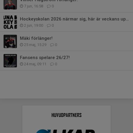
7 jun, 16:58
0
Hockeyskolan 2026 närmar sig, här är veckans upplägg
2 jun, 19:00
0
Mäki förlänger!
25 maj, 15:29
0
Fansens spelare 26/27!
24 maj, 09:11
0