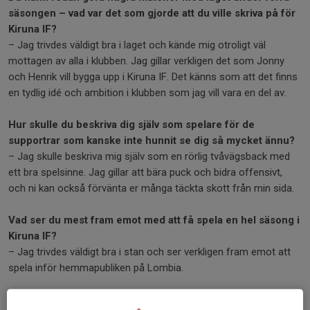
säsongen – vad var det som gjorde att du ville skriva på för
Kiruna IF?
– Jag trivdes väldigt bra i laget och kände mig otroligt väl
mottagen av alla i klubben. Jag gillar verkligen det som Jonny
och Henrik vill bygga upp i Kiruna IF. Det känns som att det finns
en tydlig idé och ambition i klubben som jag vill vara en del av.
Hur skulle du beskriva dig själv som spelare för de
supportrar som kanske inte hunnit se dig så mycket ännu?
– Jag skulle beskriva mig själv som en rörlig tvåvägsback med
ett bra spelsinne. Jag gillar att bära puck och bidra offensivt,
och ni kan också förvänta er många täckta skott från min sida.
Vad ser du mest fram emot med att få spela en hel säsong i
Kiruna IF?
– Jag trivdes väldigt bra i stan och ser verkligen fram emot att
spela inför hemmapubliken på Lombia.
Varmt välkommen tillbaka till Kiruna IF!