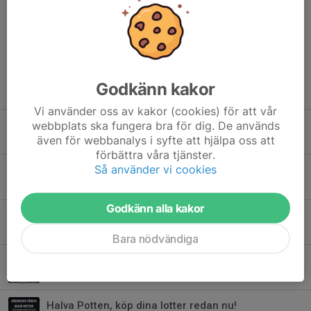
Dela nyhet
Godkänn kakor
Tidigare nyheter
Vi använder oss av kakor (cookies) för att vår
webbplats ska fungera bra för dig. De används
Biljettinformation inför Kiruna IF – Luleå Hockey
även för webbanalys i syfte att hjälpa oss att
4 aug, 18:58
0
förbättra våra tjänster.
Så använder vi cookies
Nyförvärv: Artur Seniut!
2 aug, 12:02
0
Godkänn alla kakor
Esko återvänder till Kiruna IF
1 aug, 10:53
0
Bara nödvändiga
Oggy förlänger för säsongen 26/27!
20 jul, 15:06
0
Halva Potten, köp dina lotter redan nu!