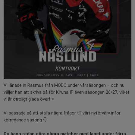
Vi lånade in Rasmus från MODO under vårsäsongen – och nu
väljer han att skriva på för Kiruna IF även säsongen 26/27, vilket
vi är otroligt glada över! ⭐️
Vi passade på att ställa några frågor till vårt nyförvärv inför
kommande säsong 👇
Du hann redan göra några matcher med laget under förra