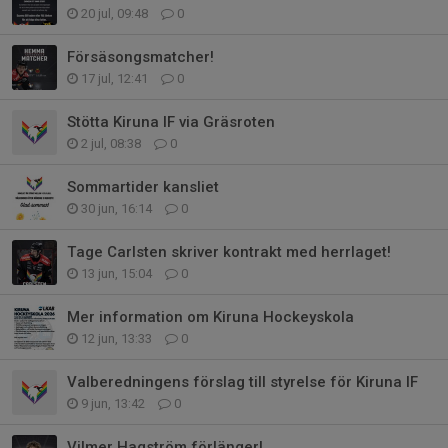
20 jul, 09:48
0
Försäsongsmatcher!
17 jul, 12:41
0
Stötta Kiruna IF via Gräsroten
2 jul, 08:38
0
Sommartider kansliet
30 jun, 16:14
0
Tage Carlsten skriver kontrakt med herrlaget!
13 jun, 15:04
0
Mer information om Kiruna Hockeyskola
12 jun, 13:33
0
Valberedningens förslag till styrelse för Kiruna IF
9 jun, 13:42
0
Vilmer Hagström förlänger!