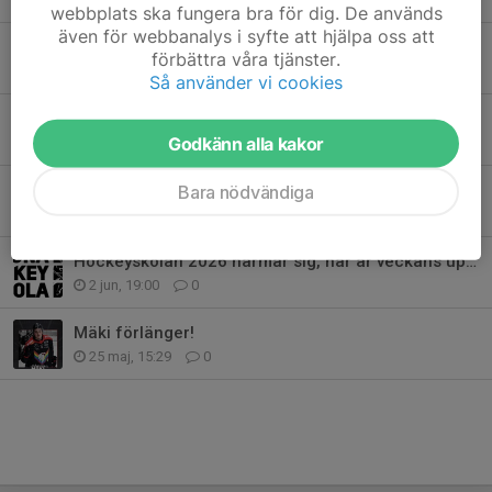
webbplats ska fungera bra för dig. De används
även för webbanalys i syfte att hjälpa oss att
Mer information om Kiruna Hockeyskola
förbättra våra tjänster.
12 jun, 13:33
0
Så använder vi cookies
Valberedningens förslag till styrelse för Kiruna IF
Godkänn alla kakor
9 jun, 13:42
0
Vilmer Hagström förlänger!
Bara nödvändiga
7 jun, 16:58
0
Hockeyskolan 2026 närmar sig, här är veckans upplägg
2 jun, 19:00
0
Mäki förlänger!
25 maj, 15:29
0