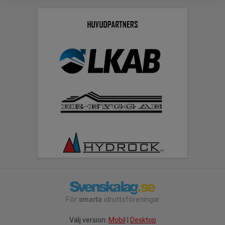
För
smarta
idrottsföreningar
Välj version:
Mobil
|
Desktop