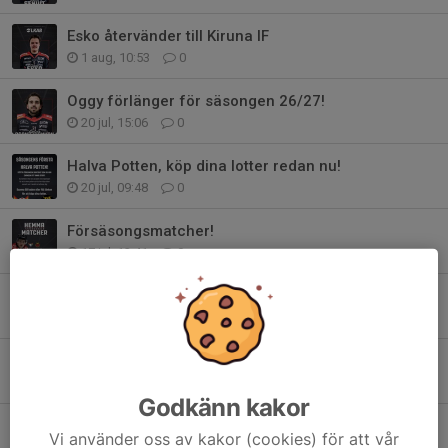
Esko återvänder till Kiruna IF
1 aug, 10:53
0
Oggy förlänger för säsongen 26/27!
20 jul, 15:06
0
Halva Potten, köp dina lotter redan nu!
20 jul, 09:48
0
Försäsongsmatcher!
17 jul, 12:41
0
Stötta Kiruna IF via Gräsroten
2 jul, 08:38
0
Sommartider kansliet
30 jun, 16:14
0
Godkänn kakor
Tage Carlsten skriver kontrakt med herrlaget!
Vi använder oss av kakor (cookies) för att vår
13 jun, 15:04
0