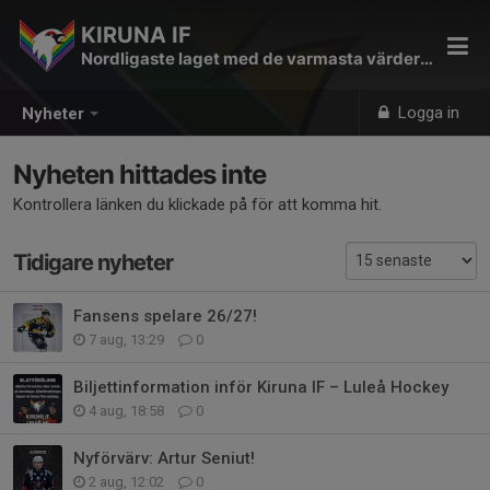
KIRUNA IF
Nordligaste laget med de varmasta värderingarna
Logga in
Nyheter
Nyheten hittades inte
Kontrollera länken du klickade på för att komma hit.
Tidigare nyheter
Fansens spelare 26/27!
7 aug, 13:29
0
Biljettinformation inför Kiruna IF – Luleå Hockey
4 aug, 18:58
0
Nyförvärv: Artur Seniut!
2 aug, 12:02
0