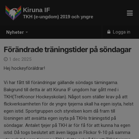
Kiruna IF
TKH (e-ungdom) 2019 och yngre
Logga in
Nyheter
Förändrade träningstider på söndagar
1 dec 2025
Hej hockeyföräldrar!
Vi har fått till förändringar gällande söndags tärningarna.
Bakgrund till detta är att Kiruna IF ungdom har gått med i
TKH(TreKronor Hockeyskolan). Något som ställer krav på att
flickverksamheten för de yngre tjejerna skall ha egen isyta, helst
egen istid. Sportgruppen och styrelsen kom då fram till
lösningen att avsätta egen isyta på TKHs träningstid på
söndagar. Antalet tjejer på TKH är för få för att kunna ha egen
istid. Då togs beslutet att även lägga in Flickor 9-10 på samma