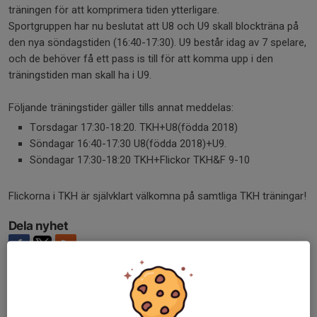
träningen för att komprimera tiden ytterligare.
Sportgruppen har nu beslutat att U8 och U9 skall blockträna på
den nya söndagstiden (16:40-17:30). U9 består idag av 7 spelare,
och de behöver få ett pass is till för att komma upp i den
träningstiden man skall ha i U9.
Följande träningstider gäller tills annat meddelas:
Torsdagar 17:30-18:20. TKH+U8(födda 2018)
Söndagar 16:40-17:30 U8(födda 2018)+U9.
Söndagar 17:30-18:20 TKH+Flickor TKH&F 9-10
Flickorna i TKH är självklart välkomna på samtliga TKH träningar!
Dela nyhet
Tidigare nyheter