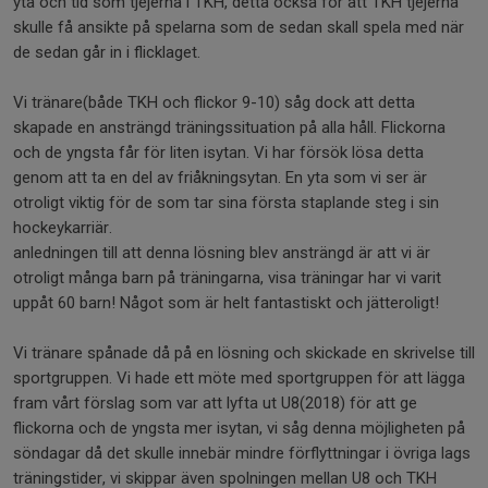
yta och tid som tjejerna i TKH, detta också för att TKH tjejerna
skulle få ansikte på spelarna som de sedan skall spela med när
de sedan går in i flicklaget.
Vi tränare(både TKH och flickor 9-10) såg dock att detta
skapade en ansträngd träningssituation på alla håll. Flickorna
och de yngsta får för liten isytan. Vi har försök lösa detta
genom att ta en del av friåkningsytan. En yta som vi ser är
otroligt viktig för de som tar sina första staplande steg i sin
hockeykarriär.
anledningen till att denna lösning blev ansträngd är att vi är
otroligt många barn på träningarna, visa träningar har vi varit
uppåt 60 barn! Något som är helt fantastiskt och jätteroligt!
Vi tränare spånade då på en lösning och skickade en skrivelse till
sportgruppen. Vi hade ett möte med sportgruppen för att lägga
fram vårt förslag som var att lyfta ut U8(2018) för att ge
flickorna och de yngsta mer isytan, vi såg denna möjligheten på
söndagar då det skulle innebär mindre förflyttningar i övriga lags
träningstider, vi skippar även spolningen mellan U8 och TKH