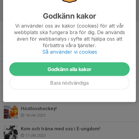
Förändrade träningstider på söndagar
Godkänn kakor
1 dec 2025
Vi använder oss av kakor (cookies) för att vår
E-Ungdoms cup!
webbplats ska fungera bra för dig. De används
11 nov 2025
även för webbanalys i syfte att hjälpa oss att
förbättra våra tjänster.
E-ungdoms ledare säsong 24-25
Så använder vi cookies
31 okt 2024
E ungdoms foton har kommit
Godkänn alla kakor
27 okt 2024
Bara nödvändiga
Sommarhockeyskola 2024
6 mar 2024
Höstlovshockey!
18 okt 2023
Kom och träna med oss i E-ungdom!
17 okt 2023