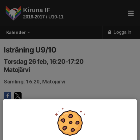
Kiruna IF
2016-2017 / U10-11
Logga in
Kalender
Isträning U9/10
Torsdag 26 feb, 16:20-17:20
Matojärvi
Samling: 16:20, Matojärvi