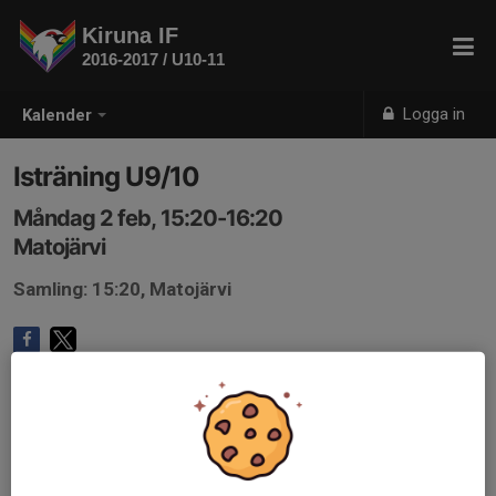
Kiruna IF
2016-2017 / U10-11
Logga in
Kalender
Isträning U9/10
Måndag 2 feb, 15:20-16:20
Matojärvi
Samling: 15:20, Matojärvi