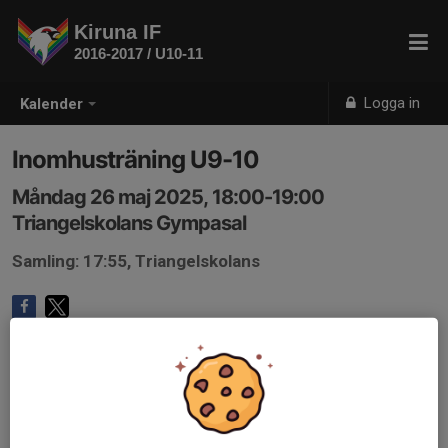
Kiruna IF
2016-2017 / U10-11
Logga in
Kalender
Inomhusträning U9-10
Måndag 26 maj 2025, 18:00-19:00
Triangelskolans Gympasal
Samling: 17:55, Triangelskolans