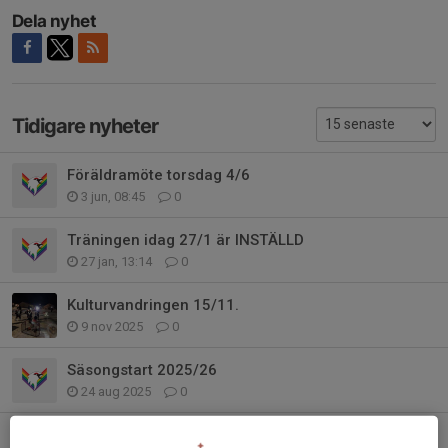
Dela nyhet
Tidigare nyheter
Föräldramöte torsdag 4/6
3 jun, 08:45
0
Träningen idag 27/1 är INSTÄLLD
27 jan, 13:14
0
Kulturvandringen 15/11.
9 nov 2025
0
Säsongstart 2025/26
24 aug 2025
0
Föräldramöte 2/6