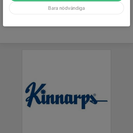
Ålder
13 år
Bara nödvändiga