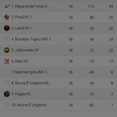
1. HaparandaTornio UHC
18
115
34
2. Piteå HC 1
18
80
30
3. Luleå HF 1
18
35
25
4. Brooklyn Tigers UHF 1
18
40
24
5. Jokkmokks HF
18
12
20
6. Kalix HC
18
13
17
7. Malmbergets AIF/Jokkmokks HF
18
-40
8
8. Kiruna IF Ungdom/Kiruna IF 2
18
-94
8
9. Pajala HC
18
-76
7
10. Kiruna IF Ungdom/Kiruna IF 1
18
-85
7