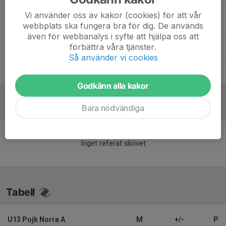
Vi använder oss av kakor (cookies) för att vår
Fredrik Stenmark
Tränare
webbplats ska fungera bra för dig. De används
även för webbanalys i syfte att hjälpa oss att
Joakim Björnström
Huvudtränare
förbättra våra tjänster.
Så använder vi cookies
Tomas Jonasson
Materialförvaltare
Godkänn alla kakor
Bara nödvändiga
Referat
Inget referat skrivet
Tabell
U13 Pojk Norra A
M
+/-
P