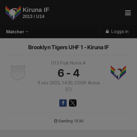
Kiruna IF
2013 / U14
Logga in
Matcher
Brooklyn Tigers UHF 1 - Kiruna IF
U13 Pojk Norra A
6 - 4
9 nov 2025, 14:30, COOP Arena
(C)
Samling 13:30